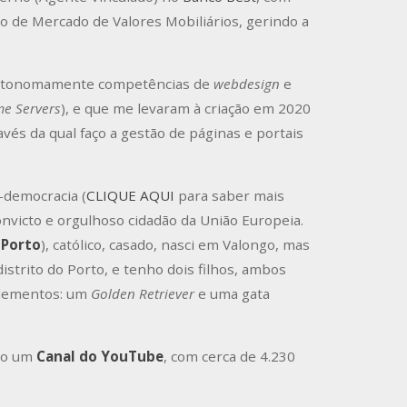
o de Mercado de Valores Mobiliários, gerindo a
 autonomamente competências de
webdesign
e
e Servers
), e que me levaram à criação em 2020
ravés da qual faço a gestão de páginas e portais
l-democracia (
CLIQUE AQUI
para saber mais
onvicto e orgulhoso cidadão da União Europeia.
 Porto
), católico, casado, nasci em Valongo, mas
istrito do Porto, e tenho dois filhos, ambos
elementos: um
Golden Retriever
e uma gata
ndo um
Canal do YouTube
, com cerca de 4.230