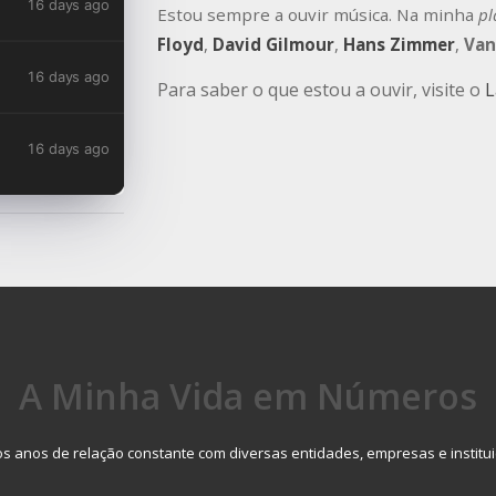
Estou sempre a ouvir música. Na minha
pl
Floyd
,
David Gilmour
,
Hans Zimmer
,
Van
Para saber o que estou a ouvir, visite o
L
A Minha Vida em Números
os anos de relação constante com diversas entidades, empresas e institui