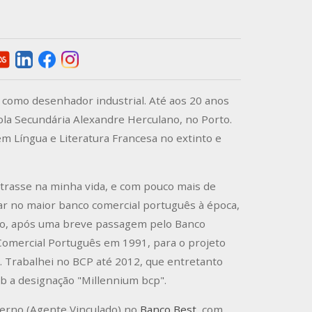
 como desenhador industrial. Até aos 20 anos
cola Secundária Alexandre Herculano, no Porto.
m Língua e Literatura Francesa no extinto e
ntrasse na minha vida, e com pouco mais de
ar no maior banco comercial português à época,
nto, após uma breve passagem pelo Banco
Comercial Português em 1991, para o projeto
. Trabalhei no BCP até 2012, que entretanto
b a designação "Millennium bcp".
terno (Agente Vinculado) no
Banco Best
, com