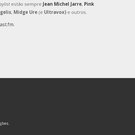
aylist
estão sempre
Jean Michel Jarre
,
Pink
gelis
,
Midge Ure
(e
Ultravox)
e outros.
ast.fm.
ções.