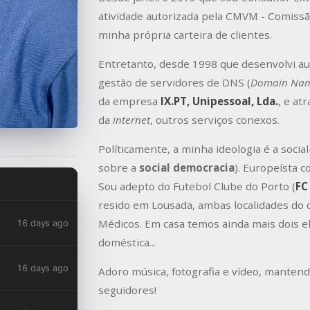
atividade autorizada pela CMVM - Comissã
minha própria carteira de clientes.
Entretanto, desde 1998 que desenvolvi
gestão de servidores de DNS (
Domain Nam
da empresa
IX.PT, Unipessoal, Lda.
, e at
da
internet
, outros serviços conexos.
Políticamente, a minha ideologia é a socia
sobre a
social democracia
). Europeísta c
Sou adepto do Futebol Clube do Porto (
FC
resido em Lousada, ambas localidades do d
Médicos. Em casa temos ainda mais dois 
doméstica...
Adoro música, fotografia e vídeo, mante
seguidores!